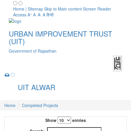
Home | Sitemap
Skip to Main content
Screen Reader
+
-
Access
A
A
A
A
हिन्दी
URBAN IMPROVEMENT TRUST
(UIT)
Government of Rajasthan
UIT ALWAR
Toggle
navigation
Home
Completed Projects
Show
entries